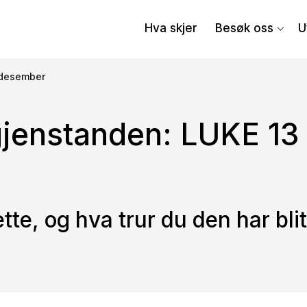
Hva skjer
Besøk oss
U
 desember
gjenstanden: LUKE 13
tte, og hva trur du den har blit