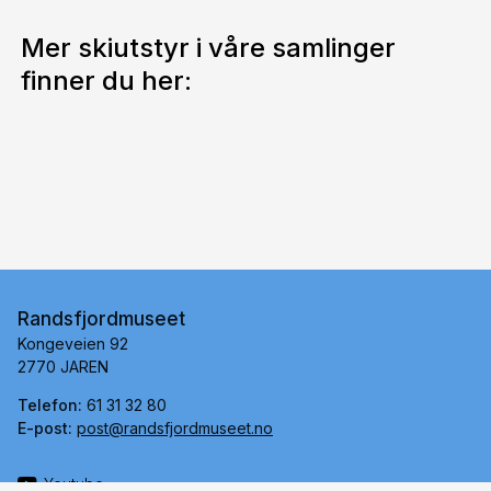
Mer skiutstyr i våre samlinger
finner du her:
Randsfjordmuseet
Kongeveien 92
2770 JAREN
Telefon:
61 31 32 80
E-post:
post@randsfjordmuseet.no
Youtube