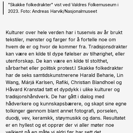
"Skakke folkedrakter" vist ved Valdres Folkemuseum i
2023. Foto: Andreas Harvik/Nasjonalmuseet
Kulturer over hele verden har i tusenvis av år brukt
tekstiler, mønster og farger for å fortelle noe om
hvem de er og hvor de kommer fra. Tradisjonsdrakter
kan være en kilde til dype følelser av tilhørighet, eller
utenforskap. De kan være en kilde til stolthet,
sårbarhet eller politisk protest.I Skakke folkedrakter
har de seks samtidskunstnerene Harald Beharie, Lin
Wang, Márjá Karlsen, Rafiki, Christian Blandhoel og
Håvard Kranstad tatt et dypdykk i ulike kulturer og
tradisjonshåndverk. De har gått i dialog med
hådverkere og kunnskapsbærere, og skapt sine egne
tolkinger gjennom blant annet fotografi, porselen,
duodji, vev, keramikk, støymusikk og dans. Resultatet
er en hyllest og et opprør der vi aller møter noe
velkjent på en måte vi aldri før har sett det.