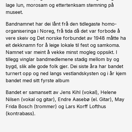
lage lun, morosam og ettertenksam stemning på
museet.
Bandnamnet har dei lånt frå den tidlegaste homo-
organiseringa i Noreg, frå tida då det var forbode å
vere skeiv og Det norske forbundet av 1948 måtte ha
eit dekknamn for å leige lokale til fest og samkoma.
Namnet var meint å vekke minst mogleg oppsikt. I
tillegg vinglar bandmedlemene stadig mellom by og
bygd, slik alle gode folk gjer. Dei siste åra har bandet
turnert opp og ned langs vestlandskysten og i år kjem
bandet med sitt fyrste album
Bandet er samansett av Jens Kihl (vokal), Helene
Nilsen (vokal og gitar), Endre Aasebø (el. Gitar), May
Frida Bosch (trommer) og Lars Korff Lofthus
(kontrabass).