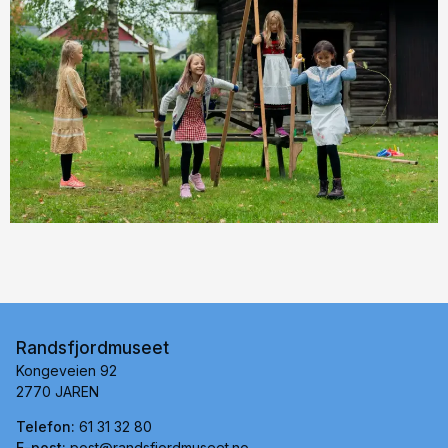
Randsfjordmuseet
Kongeveien 92
2770 JAREN
Telefon:
61 31 32 80
E-post:
post@randsfjordmuseet.no