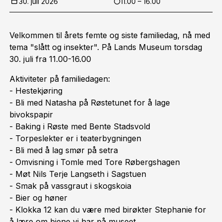
30. juli 2026
11.00 – 16.00
Velkommen til årets femte og siste familiedag, nå med
tema "slått og insekter". På Lands Museum torsdag
30. juli fra 11.00-16.00
Aktiviteter på familiedagen:
- Hestekjøring
- Bli med Natasha på Røstetunet for å lage
bivokspapir
- Baking i Røste med Bente Stadsvold
- Torpeslekter er i teaterbygningen
- Bli med å lag smør på setra
- Omvisning i Tomle med Tore Røbergshagen
- Møt Nils Terje Langseth i Sagstuen
- Smak på vassgraut i skogskoia
- Bier og høner
- Klokka 12 kan du være med birøkter Stephanie for
å lære om biene vi har på museet