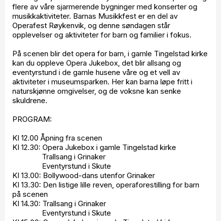
flere av våre sjarmerende bygninger med konserter og
musikkaktiviteter. Barnas Musikkfest er en del av
Operafest Røykenvik, og denne søndagen står
opplevelser og aktiviteter for barn og familier i fokus.
På scenen blir det opera for barn, i gamle Tingelstad kirke
kan du oppleve Opera Jukebox, det blir allsang og
eventyrstund i de gamle husene våre og et vell av
aktiviteter i museumsparken. Her kan barna løpe fritt i
naturskjønne omgivelser, og de voksne kan senke
skuldrene.
PROGRAM:
Kl 12.00 Åpning fra scenen
Kl 12.30: Opera Jukebox i gamle Tingelstad kirke
Trallsang i Grinaker
Eventyrstund i Skute
Kl 13.00: Bollywood-dans utenfor Grinaker
Kl 13.30: Den listige lille reven, operaforestilling for barn
på scenen
Kl 14.30: Trallsang i Grinaker
Eventyrstund i Skute