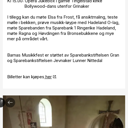
Kl 15.00: Opera Jukebox i gamle Tingelstad kirke
Bollywood-dans utenfor Grinaker
I tillegg kan du møte Elsa fra Frost, få ansiktmaling, teste
mølle i bekken, prøve musikk-løype med Hadeland O-lag,
møte Sparebanden fra Sparebank 1 Ringerike Hadeland,
møte Ragna og Høvdingen fra Bronsebukkene og mye
mer på området vårt.
Barnas Musikkfest er støttet av Sparebankstiftelsen Gran
og Sparebankstiftelsen Jevnaker Lunner Nittedal
Billetter kan kjøpes
her
.