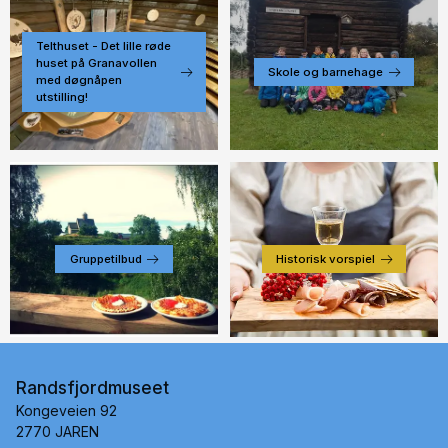
Telthuset - Det lille røde
huset på Granavollen
Skole og barnehage
med døgnåpen
utstilling!
Gruppetilbud
Historisk vorspiel
Randsfjordmuseet
Kongeveien 92
2770 JAREN