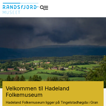
Velkommen til Hadeland
Folkemuseum
Hadeland Folkemuseum ligger på Tingelstadhøgda i Gran