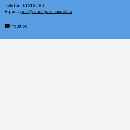
Telefon:
61 31 32 80
E-post:
post@randsfjordmuseet.no
Youtube