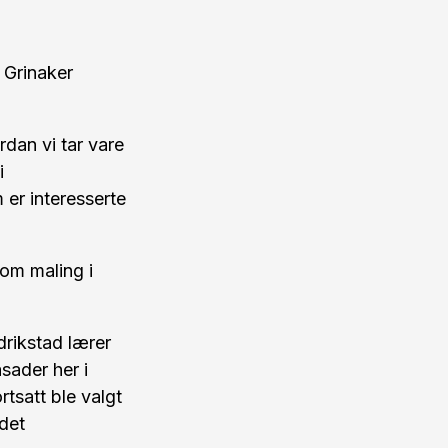
å Grinaker
rdan vi tar vare
i
er interesserte
om maling i
rikstad lærer
sader her i
tsatt ble valgt
det