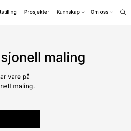
tstilling
Prosjekter
Kunnskap
Om oss
sjonell maling
tar vare på
nell maling.