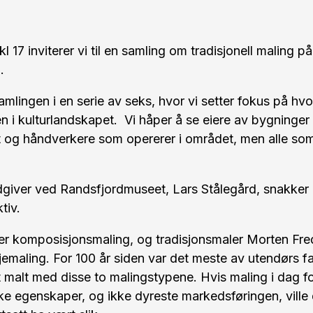
kl 17 inviterer vi til en samling om tradisjonell maling p
u.
amlingen i en serie av seks, hvor vi setter fokus på hvo
 i kulturlandskapet. Vi håper å se eiere av bygninger 
 og håndverkere som opererer i området, men alle som 
giver ved Randsfjordmuseet, Lars Stålegård, snakker 
ktiv.
er komposisjonsmaling, og tradisjonsmaler Morten Fred
jemaling. For 100 år siden var det meste av utendørs fa
 malt med disse to malingstypene. Hvis maling i dag for
ke egenskaper, og ikke dyreste markedsføringen, ville 