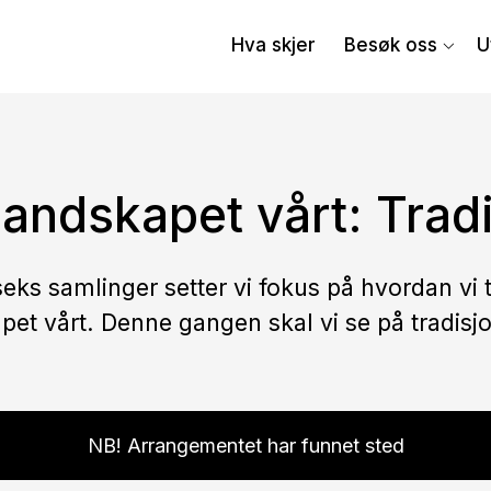
Hva skjer
Besøk oss
U
landskapet vårt: Tradi
 seks samlinger setter vi fokus på hvordan vi 
pet vårt. Denne gangen skal vi se på tradisjo
NB! Arrangementet har funnet sted