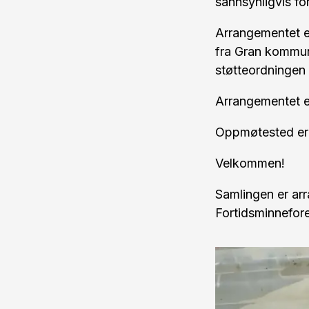
sannsynligvis fo
Arrangementet e
fra Gran kommune
støtteordningen
Arrangementet er
Oppmøtested er 
Velkommen!
Samlingen er ar
Fortidsminnefor