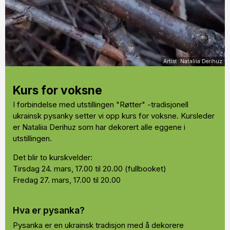
Nataliia Derihuz
Kurs for voksne
I forbindelse med utstillingen "Røtter" -tradisjonell
ukrainsk pysanky setter vi opp kurs for voksne. Kursleder
er Nataliia Derihuz som har dekorert alle eggene i
utstillingen.
Det blir to kurskvelder:
Tirsdag 24. mars, 17.00 til 20.00 (fullbooket)
Fredag 27. mars, 17.00 til 20.00
Hva er pysanka?
Pysanka er en ukrainsk tradisjon med å dekorere