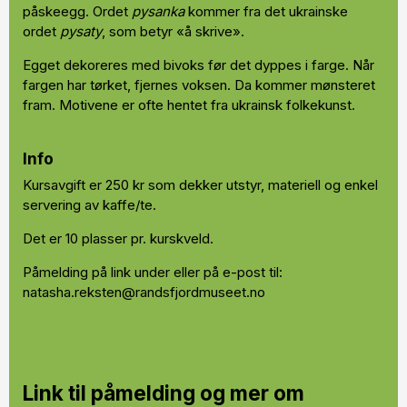
påskeegg. Ordet
pysanka
kommer fra det ukrainske
ordet
pysaty
, som betyr «å skrive».
Egget dekoreres med bivoks før det dyppes i farge. Når
fargen har tørket, fjernes voksen. Da kommer mønsteret
fram. Motivene er ofte hentet fra ukrainsk folkekunst.
Info
Kursavgift er 250 kr som dekker utstyr, materiell og enkel
servering av kaffe/te.
Det er 10 plasser pr. kurskveld.
Påmelding på link under eller på e-post til:
natasha.reksten@randsfjordmuseet.no
Link til påmelding og mer om