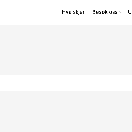
Hva skjer
Besøk oss
U