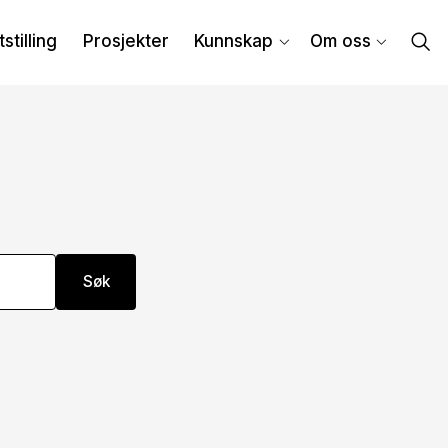
tstilling
Prosjekter
Kunnskap
Om oss
Søk