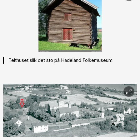
Telthuset slik det sto på Hadeland Folkemuseum