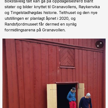
bokstavelig talt kan gå på oppdagelsesferd blant
sitater og bilder knyttet til Granavollens, Røykenvika
og Tingelstadhøgdas historie. Telthuset og den nye
utstillingen er planlagt åpnet i 2020, og
Randsfjordmuseet får dermed en synlig
formidlingsarena på Granavollen.