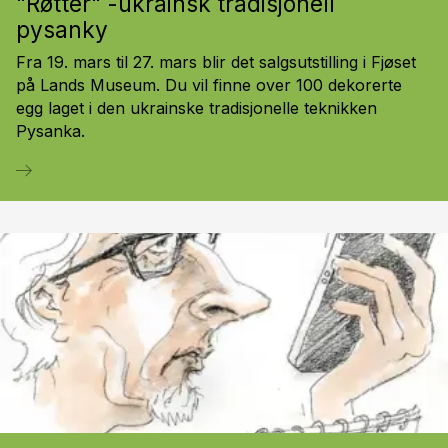
"Røtter" -ukrainsk tradisjonell
pysanky
Fra 19. mars til 27. mars blir det salgsutstilling i Fjøset
på Lands Museum. Du vil finne over 100 dekorerte
egg laget i den ukrainske tradisjonelle teknikken
Pysanka.