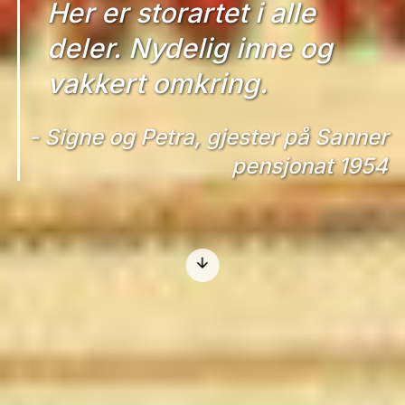
Her er storartet i alle
deler. Nydelig inne og
vakkert omkring.
Signe og Petra, gjester på Sanner
pensjonat 1954