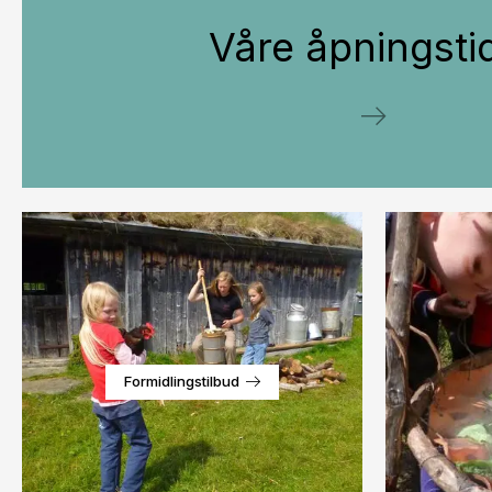
Våre åpningsti
Formidlingstilbud