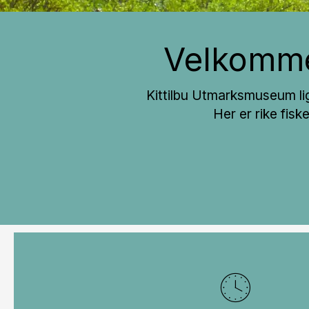
Velkomme
Kittilbu Utmarksmuseum li
Her er rike fis