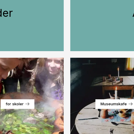
der
for skoler
Museumskafe