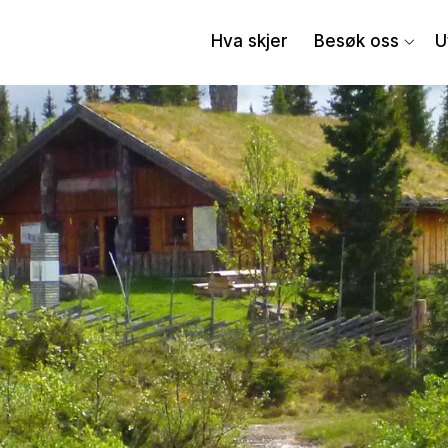
Hva skjer
Besøk oss
U