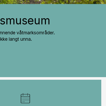
rksmuseum
spennende våtmarksområder.
ikke langt unna.