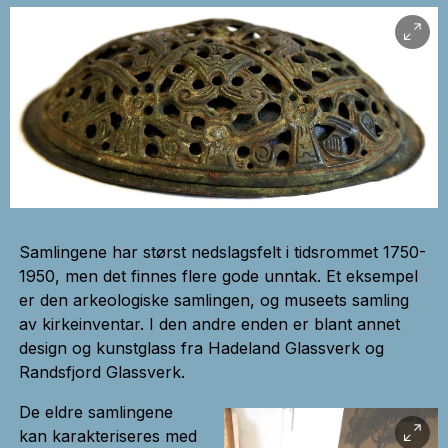
Samlingene har størst nedslagsfelt i tidsrommet 1750-
1950, men det finnes flere gode unntak. Et eksempel
er den arkeologiske samlingen, og museets samling
av kirkeinventar. I den andre enden er blant annet
design og kunstglass fra Hadeland Glassverk og
Randsfjord Glassverk.
De eldre samlingene
kan karakteriseres med