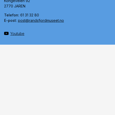
Kongeveien 92
2770 JAREN
Telefon:
61 31 32 80
E-post:
post@randsfjordmuseet.no
Youtube